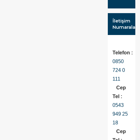
İletişim
Numaraları
Telefon :
0850
724 0
111
Cep
Tel :
0543
949 25
18
Cep