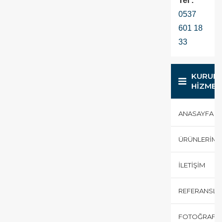
Tel :
0537
601 18
33
KURUM
HİZMET
ANASAYFA
ÜRÜNLERIMI
İLETIŞIM
REFERANSLA
FOTOĞRAF