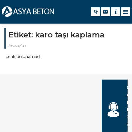
Etiket:
karo taşı kaplama
Anasayfa
»
İçerik bulunamadı.
Si
v
Bi
Ha
05
94
18