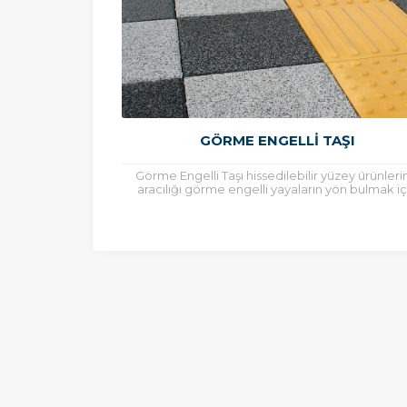
GÖRME ENGELLI TAŞI
Görme Engelli Taşı hissedilebilir yüzey ürünleri
aracılığı görme engelli yayaların yön bulmak iç
zeminde kullanılan bir hissedilebilir yüzey
malzemesidir. Görme...