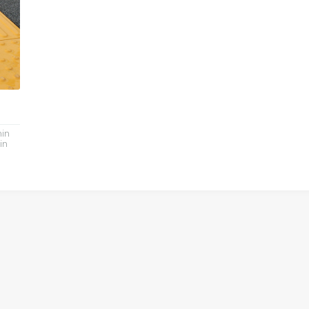
nin
in