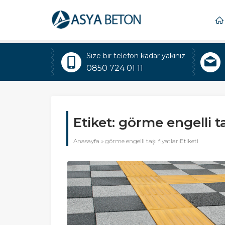
Size bir telefon kadar yakınız
0850 724 01 11
Etiket:
görme engelli taş
Anasayfa
»
görme engelli taşı fiyatlarıEtiketi