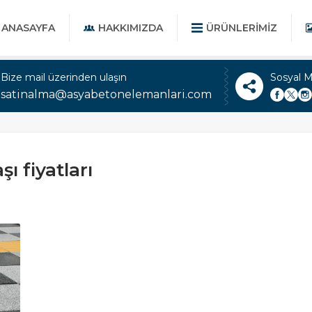
ANASAYFA
HAKKIMIZDA
ÜRÜNLERIMIZ
Bize mail üzerinden ulaşın
Sosyal 
satinalma@asyabetonelemanlari.com
ı fiyatları